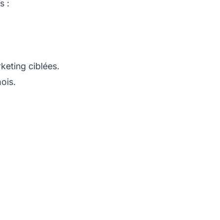
s :
keting ciblées.
ois.