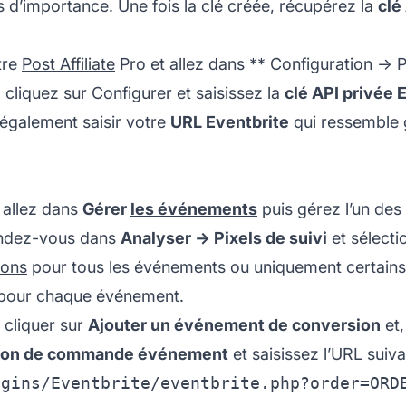
pas d’importance. Une fois la clé créée, récupérez la
clé
tre
Post Affiliate
Pro et allez dans **
Configuration -> P
, cliquez sur Configurer et saisissez la
clé API privée 
 également saisir votre
URL Eventbrite
qui ressemble 
 allez dans
Gérer
les événements
puis gérez l’un de
rendez-vous dans
Analyser -> Pixels de suivi
et sélecti
ions
pour tous les événements ou uniquement certains. 
 pour chaque événement.
 cliquer sur
Ajouter un événement de conversion
et,
ion de commande événement
et saisissez l’
URL
suiva