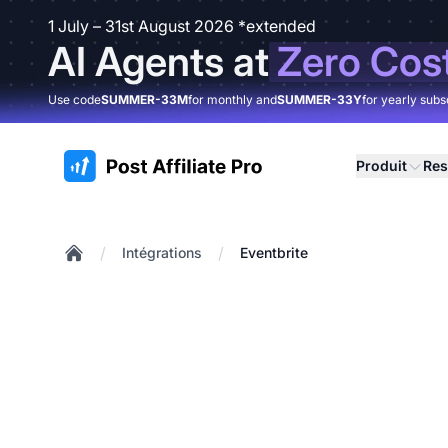
1 July – 31st August 2026 *extended
AI Agents at
Zero Cos
Use code
SUMMER-33M
for monthly and
SUMMER-33Y
for yearly subs
:site.title
Produit
Res
/
/
Intégrations
Eventbrite
Home