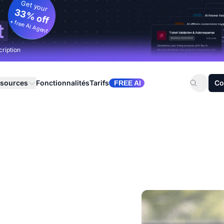
Get your
33% off
+ free AI Agent
t
cription
sources
Fonctionnalités
Tarifs
Co
FREE AI