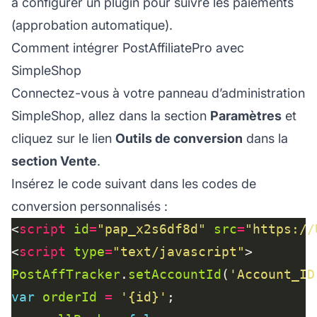
à configurer un plugin pour suivre les paiements
(approbation automatique).
Comment intégrer PostAffiliatePro avec
SimpleShop
Connectez-vous à votre panneau d’administration
SimpleShop, allez dans la section
Paramètres
et
cliquez sur le lien
Outils de conversion
dans la
section Vente
.
Insérez le code suivant dans les codes de
conversion personnalisés :
<
script
id
=
"pap_x2s6df8d"
src
=
"https://
<
script
type
=
"text/javascript"
PostAffTracker
.
setAccountId
(
'Account_ID
var
orderId
=
'{id}'