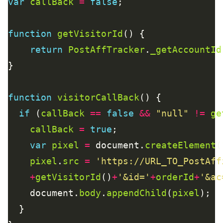
var
callBack
=
false
function
getVisitorId
return
PostAffTracker
.
_getAccountId
function
visitorCallBack
if
 (
callBack
==
false
&&
"null"
!=
ge
callBack
=
true
var
pixel
=
 document.
createElement
(
pixel
.
src
=
'https://URL_TO_PostAff
+
getVisitorId
()
+
'&id='
+
orderId
+
'&ac
    document.
body
.
appendChild
(
pixel