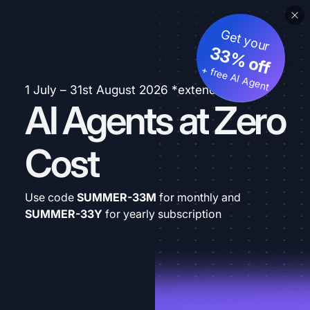
Get your
33% off
+ free AI Agent
1 July – 31st August 2026 *extended
AI Agents at Zero
Cost
Use code
SUMMER-33M
for monthly and
SUMMER-33Y
for yearly subscription