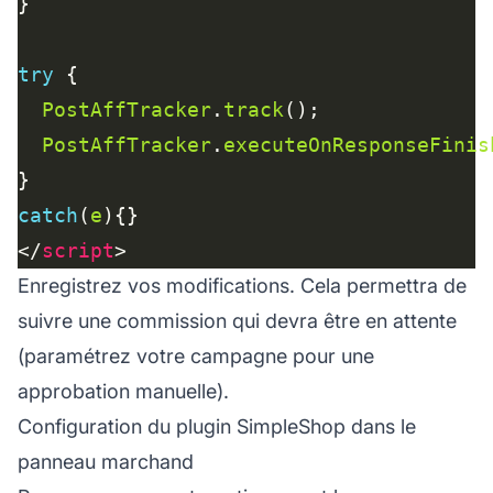
try
PostAffTracker
.
track
PostAffTracker
.
executeOnResponseFinis
catch
(
e
</
script
Enregistrez vos modifications. Cela permettra de
suivre une commission qui devra être en attente
(paramétrez votre campagne pour une
approbation manuelle).
Configuration du plugin SimpleShop dans le
panneau marchand