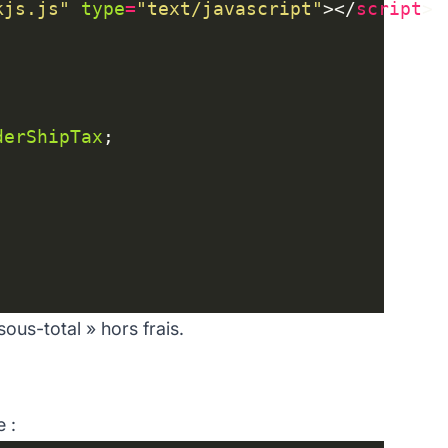
kjs.js"
type
=
"text/javascript"
></
script
derShipTax
ous-total » hors frais.
 :