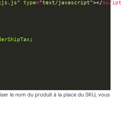
kjs.js"
type
=
"text/javascript"
></
script
derShipTax
liser le nom du produit à la place du SKU, vous