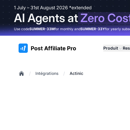
1 July – 31st August 2026 *extended
AI Agents at
Zero Cos
Use code
SUMMER-33M
for monthly and
SUMMER-33Y
for yearly subs
:site.title
Produit
Res
/
/
Intégrations
Actinic
Home