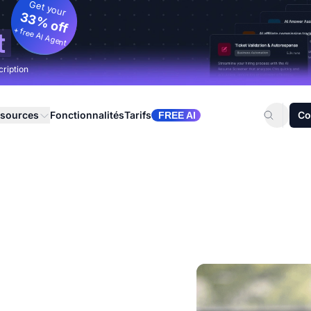
Get your
33% off
+ free AI Agent
t
cription
sources
Fonctionnalités
Tarifs
Co
FREE AI