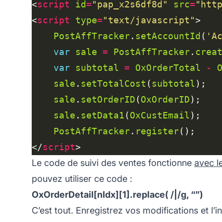
<
script
id
=
"pap_x2s6df8d"
src
=
"htt
<
script
type
=
"text/javascript"
PostAffTracker
.
setAccountId
(
'A
var
sale
=
PostAffTracker
.
crea
var
subtotal
=
OxOrderTotal
-
sale
.
setTotalCost
(
subtotal
sale
.
setOrderID
(
OxOrderID
sale
.
setData1
(
OxCustEmail
PostAffTracker
.
register
</
script
Le code de suivi des ventes fonctionne
avec l
pouvez utiliser ce code :
OxOrderDetail[nIdx][1].replace( /|/g, “”)
C’est tout. Enregistrez vos modifications et l’i