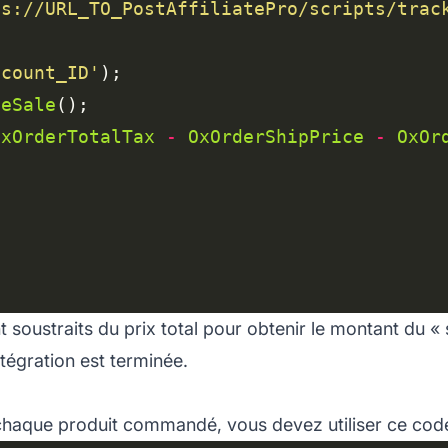
ps://URL_TO_PostAffiliatePro/scripts/trac
ccount_ID'
teSale
OxOrderTotalTax
-
OxOrderShipPrice
-
OxOr
soustraits du prix total pour obtenir le montant du « s
ntégration est terminée.
chaque produit commandé, vous devez utiliser ce code