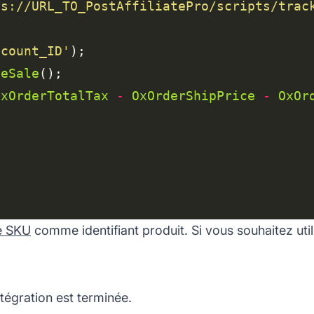
ps://URL_TO_PostAffiliatePro/scripts/trac
ccount_ID'
teSale
OxOrderTotalTax
-
OxOrderShipPrice
-
OxOr
e SKU
comme identifiant produit. Si vous souhaitez uti
ntégration est terminée.