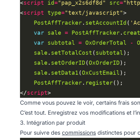
<
script
id
=
"pap_x2s6df8d"
src
=
"htt
<
script
type
=
"text/javascript"
PostAffTracker
.
setAccountId
(
'A
var
sale
=
PostAffTracker
.
crea
var
subtotal
=
OxOrderTotal
-
sale
.
setTotalCost
(
subtotal
sale
.
setOrderID
(
OxOrderID
sale
.
setData1
(
OxCustEmail
PostAffTracker
.
register
</
script
Comme vous pouvez le voir, certains frais sont 
C’est tout. Enregistrez vos modifications et l’i
3. Intégration par produit
Pour suivre des
commissions
distinctes pour 