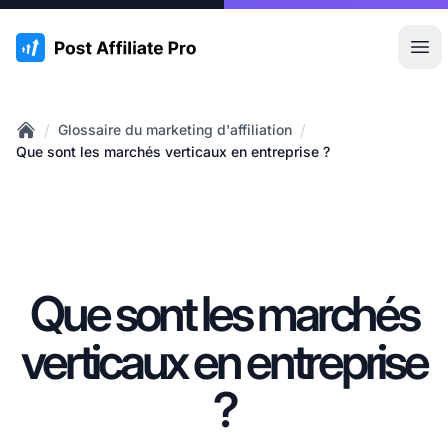
:site.title
Ouvr
/
/
Glossaire du marketing d'affiliation
Home
Que sont les marchés verticaux en entreprise ?
Que sont les marchés
verticaux en entreprise
?