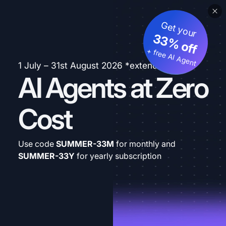
Get your
33% off
+ free AI Agent
1 July – 31st August 2026 *extended
AI Agents at Zero
Cost
Use code
SUMMER-33M
for monthly and
SUMMER-33Y
for yearly subscription