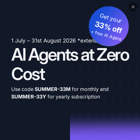
Get your
33% off
+ free AI Agent
1 July – 31st August 2026 *extended
AI Agents at Zero
Cost
Use code
SUMMER-33M
for monthly and
SUMMER-33Y
for yearly subscription