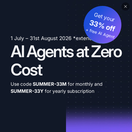
Get your
33% off
+ free AI Agent
1 July – 31st August 2026 *extended
AI Agents at Zero
Cost
Use code
SUMMER-33M
for monthly and
SUMMER-33Y
for yearly subscription