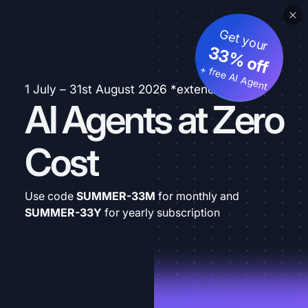
Get your
33% off
+ free AI Agent
1 July – 31st August 2026 *extended
AI Agents at Zero
Cost
Use code
SUMMER-33M
for monthly and
SUMMER-33Y
for yearly subscription