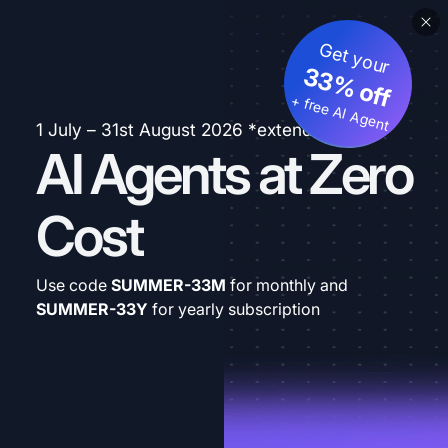
Get your
33% off
+ free AI Agent
1 July – 31st August 2026 *extended
AI Agents at Zero
Cost
Use code
SUMMER-33M
for monthly and
SUMMER-33Y
for yearly subscription