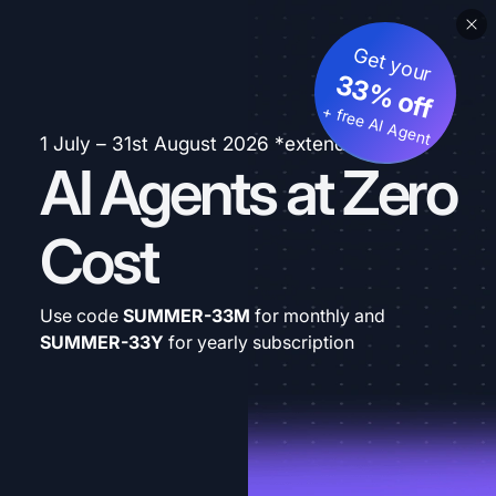
Get your
33% off
+ free AI Agent
1 July – 31st August 2026 *extended
AI Agents at Zero
Cost
Use code
SUMMER-33M
for monthly and
SUMMER-33Y
for yearly subscription