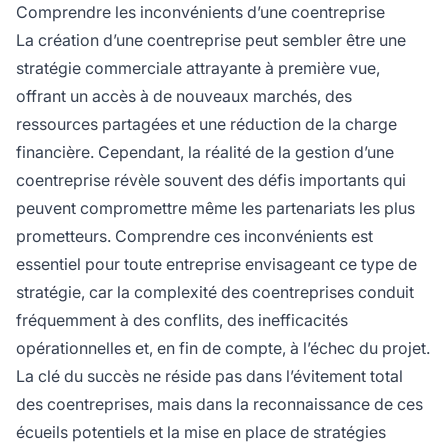
limitée pour poursuivre d'autres opportunités
Comprendre les inconvénients d’une coentreprise
commerciales, ainsi que la complexité de la
La création d’une coentreprise peut sembler être une
gestion de multiples parties prenantes aux
stratégie commerciale attrayante à première vue,
intérêts potentiellement conflictuels.
offrant un accès à de nouveaux marchés, des
ressources partagées et une réduction de la charge
financière. Cependant, la réalité de la gestion d’une
coentreprise révèle souvent des défis importants qui
peuvent compromettre même les partenariats les plus
prometteurs. Comprendre ces inconvénients est
essentiel pour toute entreprise envisageant ce type de
stratégie, car la complexité des coentreprises conduit
fréquemment à des conflits, des inefficacités
opérationnelles et, en fin de compte, à l’échec du projet.
La clé du succès ne réside pas dans l’évitement total
des coentreprises, mais dans la reconnaissance de ces
écueils potentiels et la mise en place de stratégies