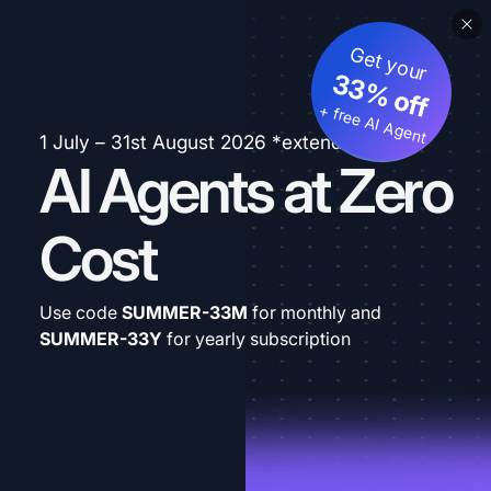
Get your
33% off
+ free AI Agent
1 July – 31st August 2026 *extended
AI Agents at Zero
Cost
Use code
SUMMER-33M
for monthly and
SUMMER-33Y
for yearly subscription