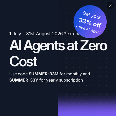
Get your
33% off
+ free AI Agent
1 July – 31st August 2026 *extended
AI Agents at Zero
Cost
Use code
SUMMER-33M
for monthly and
SUMMER-33Y
for yearly subscription