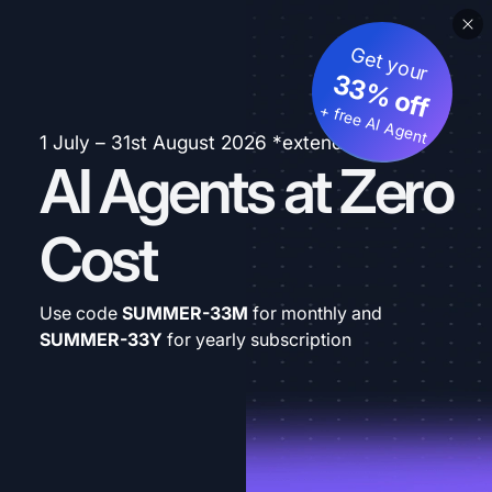
Get your
33% off
+ free AI Agent
1 July – 31st August 2026 *extended
AI Agents at Zero
Cost
Use code
SUMMER-33M
for monthly and
SUMMER-33Y
for yearly subscription