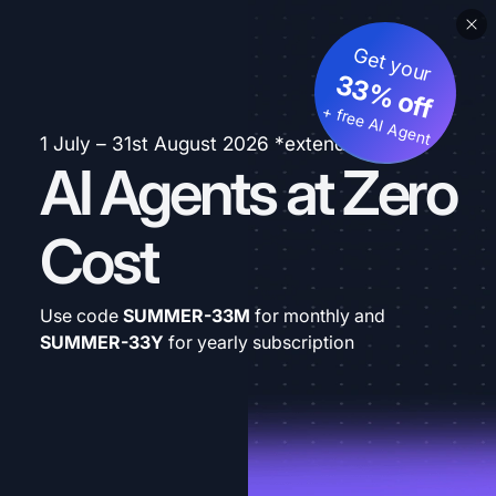
Get your
33% off
+ free AI Agent
1 July – 31st August 2026 *extended
AI Agents at Zero
Cost
Use code
SUMMER-33M
for monthly and
SUMMER-33Y
for yearly subscription