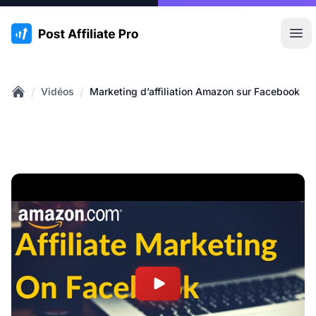
:site.title
Ouvr
/
/
Vidéos
Marketing d’affiliation Amazon sur Facebook
Home