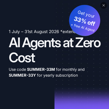
Get your
33% off
+ free AI Agent
1 July – 31st August 2026 *extended
AI Agents at Zero
Cost
Use code
SUMMER-33M
for monthly and
SUMMER-33Y
for yearly subscription