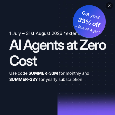
Get your
33% off
+ free AI Agent
1 July – 31st August 2026 *extended
AI Agents at Zero
Cost
Use code
SUMMER-33M
for monthly and
SUMMER-33Y
for yearly subscription