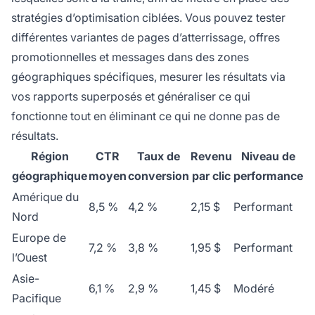
stratégies d’optimisation ciblées. Vous pouvez tester
différentes variantes de pages d’atterrissage, offres
promotionnelles et messages dans des zones
géographiques spécifiques, mesurer les résultats via
vos rapports superposés et généraliser ce qui
fonctionne tout en éliminant ce qui ne donne pas de
résultats.
Région
CTR
Taux de
Revenu
Niveau de
géographique
moyen
conversion
par clic
performance
Amérique du
8,5 %
4,2 %
2,15 $
Performant
Nord
Europe de
7,2 %
3,8 %
1,95 $
Performant
l’Ouest
Asie-
6,1 %
2,9 %
1,45 $
Modéré
Pacifique