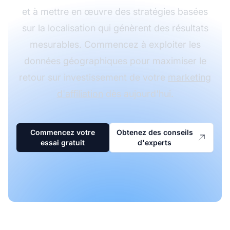
et à mettre en œuvre des stratégies basées
sur la localisation qui génèrent des résultats
mesurables. Commencez à exploiter les
données géographiques pour maximiser le
retour sur investissement de votre
marketing
d'affiliation
dès aujourd'hui.
Commencez votre
Obtenez des conseils
essai gratuit
d'experts