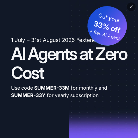
Get your
33% off
+ free AI Agent
1 July – 31st August 2026 *extended
AI Agents at Zero
Cost
Use code
SUMMER-33M
for monthly and
SUMMER-33Y
for yearly subscription