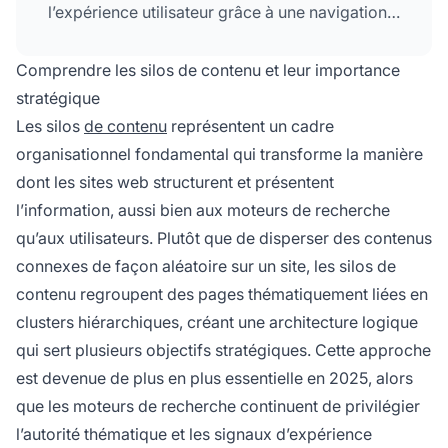
l’expérience utilisateur grâce à une navigation
intuitive. Cette structure stratégique renforce
les performances SEO, augmente l’efficacité du
Comprendre les silos de contenu et leur importance
maillage interne
et guide les utilisateurs dans
stratégique
leur parcours d’achat plus efficacement qu’une
Les silos
de contenu
représentent un cadre
approche de contenu dispersée.
organisationnel fondamental qui transforme la manière
dont les sites web structurent et présentent
l’information, aussi bien aux moteurs de recherche
qu’aux utilisateurs. Plutôt que de disperser des contenus
connexes de façon aléatoire sur un site, les silos de
contenu regroupent des pages thématiquement liées en
clusters hiérarchiques, créant une architecture logique
qui sert plusieurs objectifs stratégiques. Cette approche
est devenue de plus en plus essentielle en 2025, alors
que les moteurs de recherche continuent de privilégier
l’autorité thématique et les signaux d’expérience