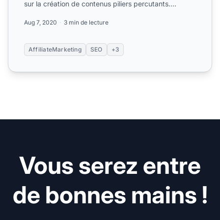
sur la création de contenus piliers percutants.
Apprenez c...
Aug 7, 2020
3 min de lecture
AffiliateMarketing
SEO
+3
Vous serez entre
de bonnes mains !