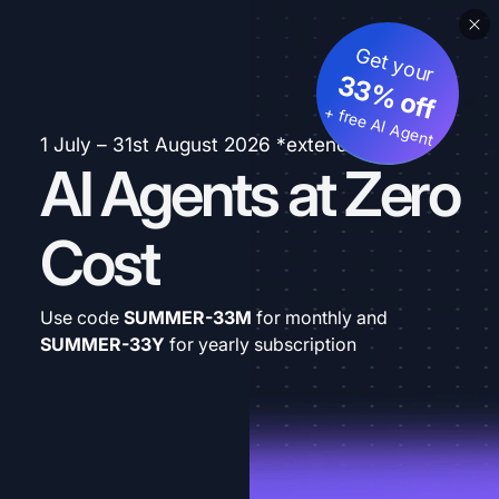
Get your
33% off
+ free AI Agent
1 July – 31st August 2026 *extended
AI Agents at Zero
Cost
Use code
SUMMER-33M
for monthly and
SUMMER-33Y
for yearly subscription