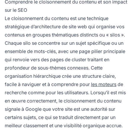
Comprendre le cloisonnement du contenu et son impact
expérience utilisateur—autant de facteurs
sur le SEO
essentiels pris en compte par les moteurs de
Le cloisonnement du contenu est une technique
recherche pour le classement.
stratégique d’architecture de site web qui organise vos
contenus en groupes thématiques distincts ou « silos ».
Chaque silo se concentre sur un sujet spécifique ou un
ensemble de mots-clés, avec une page pilier principale
qui renvoie vers des pages de cluster traitant en
profondeur de sous-thèmes connexes. Cette
organisation hiérarchique crée une structure claire,
facile à naviguer et à comprendre pour
les moteurs
de
recherche comme pour les utilisateurs. Lorsqu’il est mis
en œuvre correctement, le cloisonnement du contenu
signale à Google que votre site est une autorité sur
certains sujets, ce qui se traduit directement par un
meilleur classement et une visibilité organique accrue.