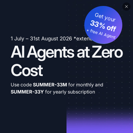
Get your
33% off
+ free AI Agent
1 July – 31st August 2026 *extended
AI Agents at Zero
Cost
Use code
SUMMER-33M
for monthly and
SUMMER-33Y
for yearly subscription