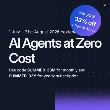
Get your
33% off
+ free AI Agent
1 July – 31st August 2026 *extended
AI Agents at Zero
Cost
Use code
SUMMER-33M
for monthly and
SUMMER-33Y
for yearly subscription