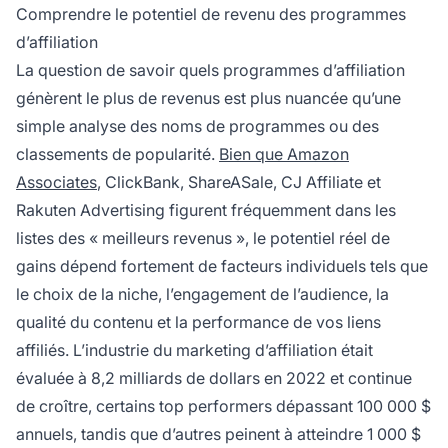
commissions fixes) et l'éducation numérique
Comprendre le potentiel de revenu des programmes
(30-70 % de commissions). Le succès
d’affiliation
nécessite un effort constant, un contenu de
La question de savoir quels programmes d’affiliation
qualité et la confiance de l'audience—
génèrent le plus de revenus est plus nuancée qu’une
notamment pas seulement l'adhésion à des
programmes célèbres.
simple analyse des noms de programmes ou des
classements de popularité.
Bien que Amazon
Associates
, ClickBank, ShareASale, CJ Affiliate et
Rakuten Advertising figurent fréquemment dans les
listes des « meilleurs revenus », le potentiel réel de
gains dépend fortement de facteurs individuels tels que
le choix de la niche, l’engagement de l’audience, la
qualité du contenu et la performance de vos liens
affiliés. L’industrie du marketing d’affiliation était
évaluée à 8,2 milliards de dollars en 2022 et continue
de croître, certains top performers dépassant 100 000 $
annuels, tandis que d’autres peinent à atteindre 1 000 $