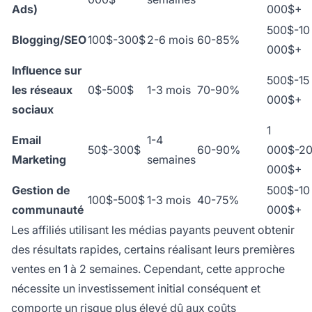
Ads)
000$+
500$-10
Blogging/SEO
100$-300$
2-6 mois
60-85%
000$+
Influence sur
500$-15
les réseaux
0$-500$
1-3 mois
70-90%
000$+
sociaux
1
Email
1-4
50$-300$
60-90%
000$-2
Marketing
semaines
000$+
Gestion de
500$-10
100$-500$
1-3 mois
40-75%
communauté
000$+
Les affiliés utilisant les médias payants peuvent obtenir
des résultats rapides, certains réalisant leurs premières
ventes en 1 à 2 semaines. Cependant, cette approche
nécessite un investissement initial conséquent et
comporte un risque plus élevé dû aux coûts