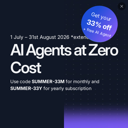
Get your
33% off
+ free AI Agent
1 July – 31st August 2026 *extended
AI Agents at Zero
Cost
Use code
SUMMER-33M
for monthly and
SUMMER-33Y
for yearly subscription