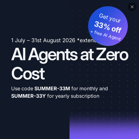
Get your
33% off
+ free AI Agent
1 July – 31st August 2026 *extended
AI Agents at Zero
Cost
Use code
SUMMER-33M
for monthly and
SUMMER-33Y
for yearly subscription