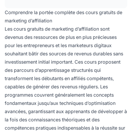
de développement d'entreprise. Vous
apprendrez à identifier des niches rentables, à
Comprendre la portée complète des cours gratuits de
créer du contenu à fort taux de conversion, à
marketing d’affiliation
générer du trafic organique via le SEO, à
Les cours gratuits de marketing d’affiliation sont
constituer des audiences, à suivre les
devenus des ressources de plus en plus précieuses
performances grâce à l'analytique et à mettre
en œuvre des stratégies éprouvées pour
pour les entrepreneurs et les marketeurs digitaux
maximiser vos commissions d'affiliation.
souhaitant bâtir des sources de revenus durables sans
investissement initial important. Ces cours proposent
des parcours d’apprentissage structurés qui
transforment les débutants en affiliés compétents,
capables de générer des revenus réguliers. Les
programmes couvrent généralement les concepts
fondamentaux jusqu’aux techniques d’optimisation
avancées, garantissant aux apprenants de développer à
la fois des connaissances théoriques et des
compétences pratiques indispensables à la réussite sur