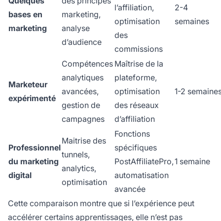
Quelques
des principes
l’affiliation,
2-4
bases en
marketing,
optimisation
semaines
marketing
analyse
des
d’audience
commissions
Compétences
Maîtrise de la
analytiques
plateforme,
Marketeur
avancées,
optimisation
1-2 semaine
expérimenté
gestion de
des réseaux
campagnes
d’affiliation
Fonctions
Maitrise des
Professionnel
spécifiques
tunnels,
du marketing
PostAffiliatePro,
1 semaine
analytics,
digital
automatisation
optimisation
avancée
Cette comparaison montre que si l’expérience peut
accélérer certains apprentissages, elle n’est pas