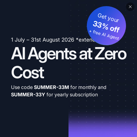
Get your
33% off
+ free AI Agent
1 July – 31st August 2026 *extended
AI Agents at Zero
Cost
Use code
SUMMER-33M
for monthly and
SUMMER-33Y
for yearly subscription