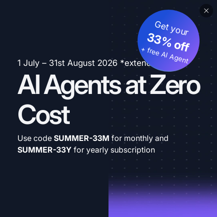
Get your
33% off
+ free AI Agent
1 July – 31st August 2026 *extended
AI Agents at Zero
Cost
Use code
SUMMER-33M
for monthly and
SUMMER-33Y
for yearly subscription