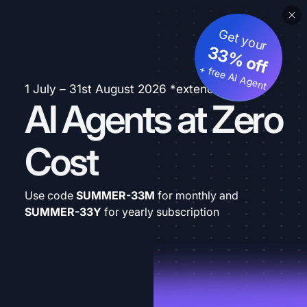
Get your
33% off
+ free AI Agent
1 July – 31st August 2026 *extended
AI Agents at Zero
Cost
Use code
SUMMER-33M
for monthly and
SUMMER-33Y
for yearly subscription