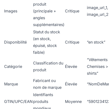
produit
image_url_1,
Images
(principale +
Critique
image_url_2
angles
supplémentaires)
Statut du stock
(en stock,
Disponibilité
Critique
“en stock”
épuisé, stock
faible)
“Vêtements
Classification du
Catégorie
Élevée
Chemises >
produit
shirts”
Fabricant ou
Marque
Élevée
“NomDeMar
nom de marque
Identifiants
GTIN/UPC/EAN
produits
Moyenne
“590123412
mondiaux