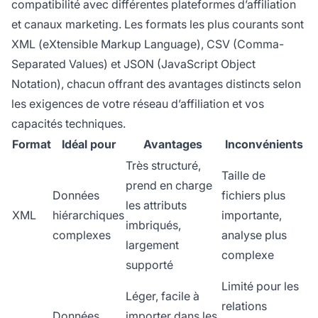
compatibilité avec différentes plateformes d’affiliation
et canaux marketing. Les formats les plus courants sont
XML (eXtensible Markup Language), CSV (Comma-
Separated Values) et JSON (JavaScript Object
Notation), chacun offrant des avantages distincts selon
les exigences de votre réseau d’affiliation et vos
capacités techniques.
Format
Idéal pour
Avantages
Inconvénients
Très structuré,
Taille de
prend en charge
Données
fichiers plus
les attributs
XML
hiérarchiques
importante,
imbriqués,
complexes
analyse plus
largement
complexe
supporté
Limité pour les
Léger, facile à
relations
Données
importer dans les