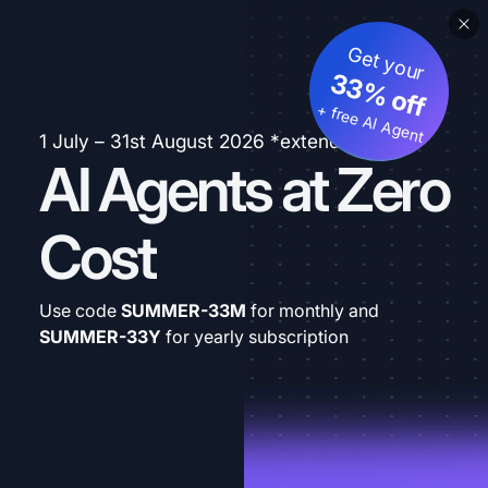
Get your
33% off
+ free AI Agent
1 July – 31st August 2026 *extended
AI Agents at Zero
Cost
Use code
SUMMER-33M
for monthly and
SUMMER-33Y
for yearly subscription