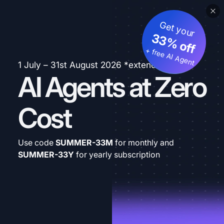
Get your
33% off
+ free AI Agent
1 July – 31st August 2026 *extended
AI Agents at Zero
Cost
Use code
SUMMER-33M
for monthly and
SUMMER-33Y
for yearly subscription