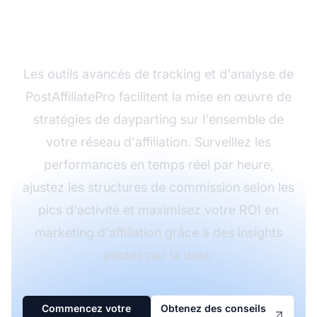
campagnes d'affiliation
avec PostAffiliatePro
Les outils avancés de tracking et d'analyse de
PostAffiliatePro facilitent la mise en œuvre de
stratégies de dayparting sur l'ensemble de
votre réseau d'affiliation. Surveillez les
performances en temps réel par heure,
ajustez les structures de commission selon les
pics d'activité et maximisez votre ROI en
marketing d'affiliation grâce à des insights
pilotés par la data.
Commencez votre
Obtenez des conseils