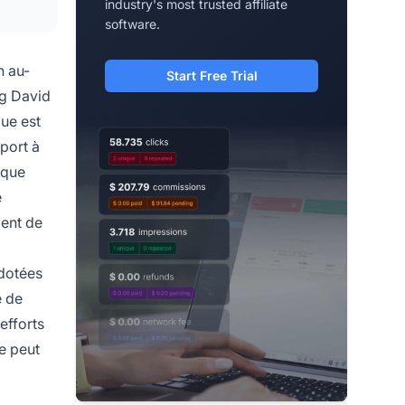
industry's most trusted affiliate
software.
n au-
Start Free Trial
ng David
ue est
port à
 que
e
ment de
 dotées
é de
efforts
e peut