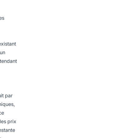
es
xistant
 un
ttendant
it par
niques,
ce
des prix
nstante