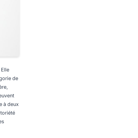
 Elle
gorie de
ère,
peuvent
me à deux
toriété
es