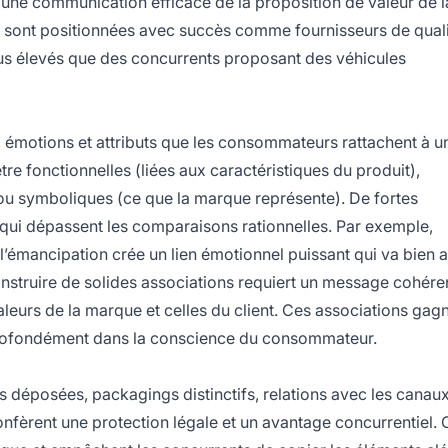
t une communication efficace de la proposition de valeur de l
ont positionnées avec succès comme fournisseurs de quali
lus élevés que des concurrents proposant des véhicules
, émotions et attributs que les consommateurs rattachent à u
re fonctionnelles (liées aux caractéristiques du produit),
ou symboliques (ce que la marque représente). De fortes
 qui dépassent les comparaisons rationnelles. Par exemple,
 l’émancipation crée un lien émotionnel puissant qui va bien 
nstruire de solides associations requiert un message cohéren
valeurs de la marque et celles du client. Ces associations gag
t profondément dans la conscience du consommateur.
es déposées, packagings distinctifs, relations avec les canau
 confèrent une protection légale et un avantage concurrentiel.