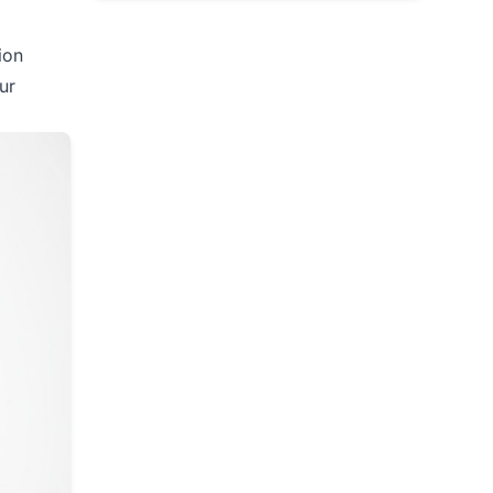
ion
ur