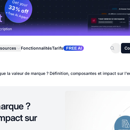
Get your
33% off
+ free AI Agent
t
cription
sources
Fonctionnalités
Tarifs
Co
FREE AI
ue la valeur de marque ? Définition, composantes et impact sur l'e
marque ?
impact sur