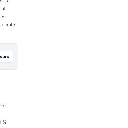
s. La
ant
les
igilante
jours
ves
50 %