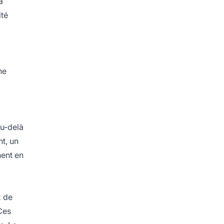
a
té
ne
au-delà
t, un
nent en
x de
 Ces