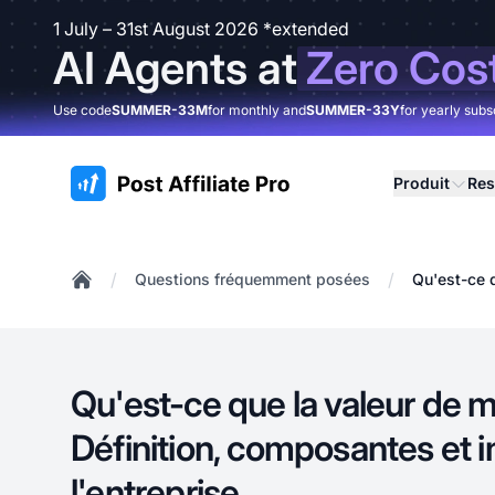
1 July – 31st August 2026 *extended
AI Agents at
Zero Cos
Use code
SUMMER-33M
for monthly and
SUMMER-33Y
for yearly subs
:site.title
Produit
Res
/
/
Questions fréquemment posées
Qu'est-ce q
Home
Qu'est-ce que la valeur de 
Définition, composantes et 
l'entreprise