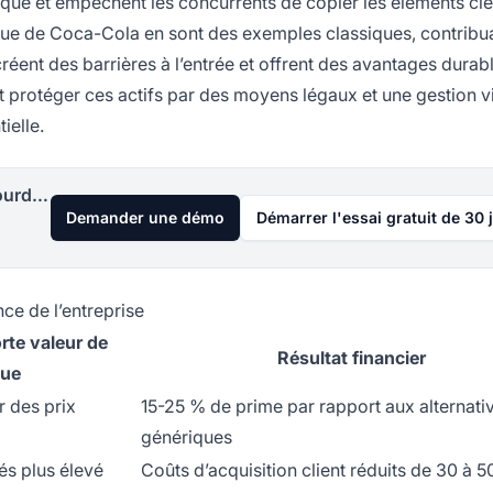
arque et empêchent les concurrents de copier les éléments clé
que de Coca-Cola en sont des exemples classiques, contribu
créent des barrières à l’entrée et offrent des avantages durab
ent protéger ces actifs par des moyens légaux et une gestion v
ielle.
Lancez votre programme d'affiliation aujourd'hui
Demander une démo
Démarrer l'essai gratuit de 30 
e de l’entreprise
rte valeur de
Résultat financier
ue
r des prix
15-25 % de prime par rapport aux alternati
génériques
és plus élevé
Coûts d’acquisition client réduits de 30 à 