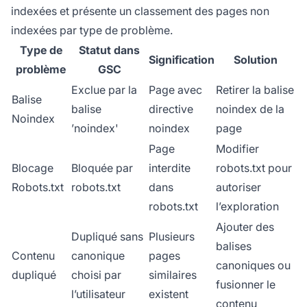
indexées et présente un classement des pages non
indexées par type de problème.
Type de
Statut dans
Signification
Solution
problème
GSC
Exclue par la
Page avec
Retirer la balise
Balise
balise
directive
noindex de la
Noindex
’noindex'
noindex
page
Page
Modifier
Blocage
Bloquée par
interdite
robots.txt pour
Robots.txt
robots.txt
dans
autoriser
robots.txt
l’exploration
Ajouter des
Dupliqué sans
Plusieurs
balises
Contenu
canonique
pages
canoniques ou
dupliqué
choisi par
similaires
fusionner le
l’utilisateur
existent
contenu