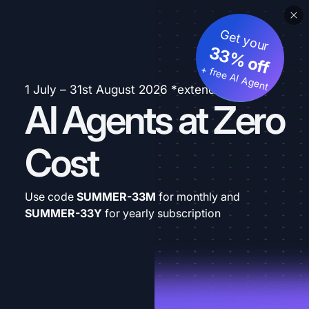
Get your
33% off
+ free AI Agent
1 July – 31st August 2026 *extended
AI Agents at Zero
Cost
Use code
SUMMER-33M
for monthly and
SUMMER-33Y
for yearly subscription