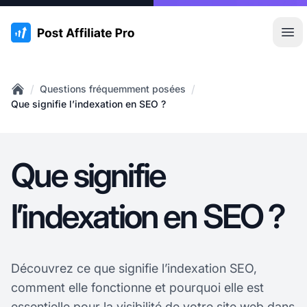
:site.title
Ouvr
/
/
Questions fréquemment posées
Home
Que signifie l’indexation en SEO ?
Que signifie
l’indexation en SEO ?
Découvrez ce que signifie l’indexation SEO,
comment elle fonctionne et pourquoi elle est
essentielle pour la visibilité
de votre
site web dans