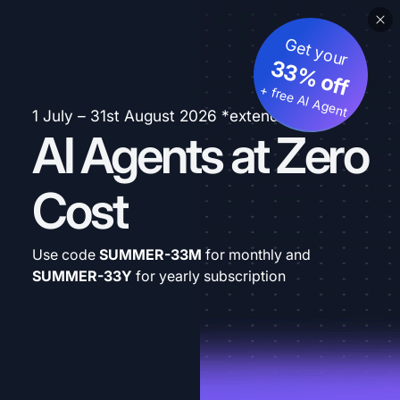
Get your
33% off
+ free AI Agent
1 July – 31st August 2026 *extended
AI Agents at Zero
Cost
Use code
SUMMER-33M
for monthly and
SUMMER-33Y
for yearly subscription