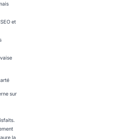
mais
 SEO et
s
vaise
larté
erne sur
sfaits.
dement
taure la