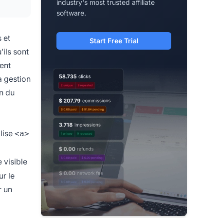
industry's most trusted affiliate
software.
 et
Start Free Trial
’ils sont
ment
a gestion
on du
alise
<a>
e visible
ur le
r un