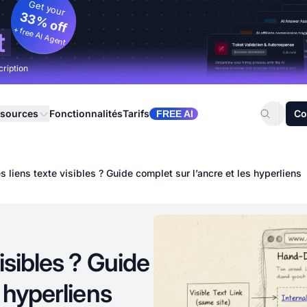
Get your
33% off
+ free AI Agent
t
cription
sources
Fonctionnalités
Tarifs
Co
FREE AI
s liens texte visibles ? Guide complet sur l’ancre et les hyperliens
isibles ? Guide
s hyperliens