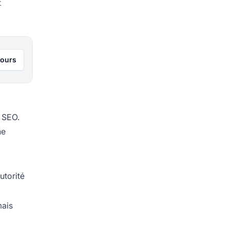
t
jours
e SEO.
ne
utorité
mais