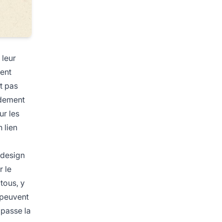
 leur
vent
st pas
pidement
ur les
 lien
 design
r le
 tous, y
 peuvent
 passe la