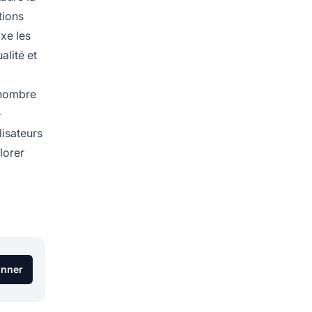
tions
ixe les
alité et
e nombre
e
lisateurs
lorer
x
onner