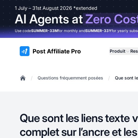
1 July – 31st August 2026 *extended
AI Agents at
Zero Cos
Use code
SUMMER-33M
for monthly and
SUMMER-33Y
for yearly subs
:site.title
Produit
Res
/
/
Questions fréquemment posées
Que sont le
Home
Que sont les liens texte v
complet sur l’ancre et le