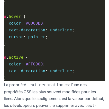
a
:
hover
color
: 
#0000BB
text-decoration
: 
underline
cursor
: 
pointer
a
:
active
color
: 
#FF0000
text-decoration
: 
underline
La propriété
est l’une des
text-decoration
propriétés CSS les plus souvent modifiées pour les
liens. Alors que le soulignement est la valeur par défaut,
les développeurs peuvent le supprimer avec
text-