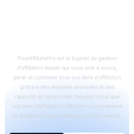
Optimisez la
performance de vos
liens d’affiliation avec
PostAffiliatePro
PostAffiliatePro est le logiciel de gestion
d’affiliation leader qui vous aide à suivre,
gérer et optimiser tous vos liens d’affiliation
grâce à des analyses avancées et des
rapports en temps réel. Assurez-vous que
vos liens d’affiliation s’affichent correctement
et atteignent leurs meilleures performances.