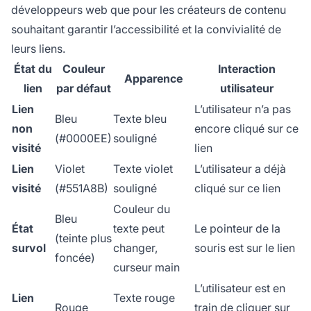
développeurs web que pour les créateurs de contenu
souhaitant garantir l’accessibilité et la convivialité de
leurs liens.
État du
Couleur
Interaction
Apparence
lien
par défaut
utilisateur
Lien
L’utilisateur n’a pas
Bleu
Texte bleu
non
encore cliqué sur ce
(#0000EE)
souligné
visité
lien
Lien
Violet
Texte violet
L’utilisateur a déjà
visité
(#551A8B)
souligné
cliqué sur ce lien
Couleur du
Bleu
État
texte peut
Le pointeur de la
(teinte plus
survol
changer,
souris est sur le lien
foncée)
curseur main
L’utilisateur est en
Lien
Texte rouge
Rouge
train de cliquer sur