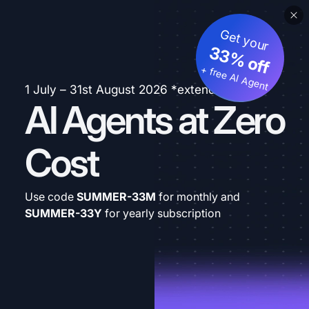
Get your
33% off
+ free AI Agent
1 July – 31st August 2026 *extended
AI Agents at Zero
Cost
Use code
SUMMER-33M
for monthly and
SUMMER-33Y
for yearly subscription