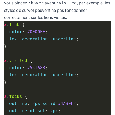
vous placez
avant
, par exemple, les
:hover
:visited
styles de survol peuvent ne pas fonctionner
correctement sur les liens visités.
a
:
link
color
: 
#0000EE
text-decoration
: 
underline
a
:
visited
color
: 
#551A8B
text-decoration
: 
underline
a
:
focus
outline
: 
2
px
solid
#4A90E2
outline-offset
: 
2
px