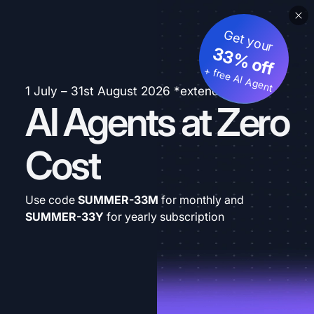
Get your
33% off
+ free AI Agent
1 July – 31st August 2026 *extended
AI Agents at Zero
Cost
Use code
SUMMER-33M
for monthly and
SUMMER-33Y
for yearly subscription