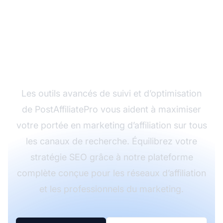
Prêt à dominer les
résultats sur la
recherche vocale et
textuelle ?
Les outils avancés de suivi et d’optimisation
de PostAffiliatePro vous aident à maximiser
votre portée en marketing d’affiliation sur tous
les canaux de recherche. Équilibrez votre
stratégie SEO grâce à notre plateforme
complète conçue pour les réseaux d’affiliation
et les professionnels du marketing.