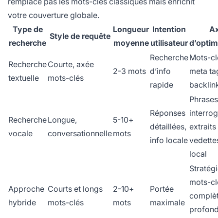
remplace pas les mots-clés classiques mais enrichit
votre couverture globale.
Type de
Longueur
Intention
A
Style de requête
recherche
moyenne
utilisateur
d’optim
Recherche
Mots-cl
Recherche
Courte, axée
2-3 mots
d’info
meta ta
textuelle
mots-clés
rapide
backlin
Phrases
Réponses
interrog
Recherche
Longue,
5-10+
détaillées,
extraits
vocale
conversationnelle
mots
info locale
vedette
local
Stratég
mots-cl
Approche
Courts et longs
2-10+
Portée
complèt
hybride
mots-clés
mots
maximale
profond