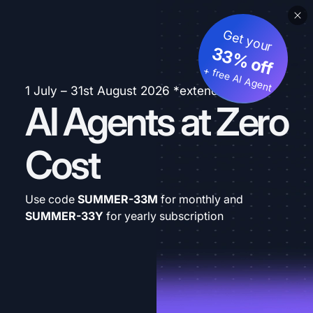
Get your
33% off
+ free AI Agent
1 July – 31st August 2026 *extended
AI Agents at Zero
Cost
Use code
SUMMER-33M
for monthly and
SUMMER-33Y
for yearly subscription