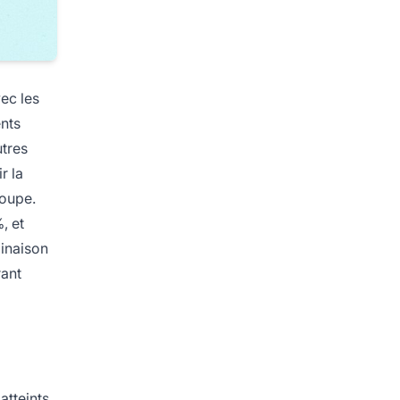
vec les
ents
utres
r la
roupe.
, et
binaison
rant
atteints.