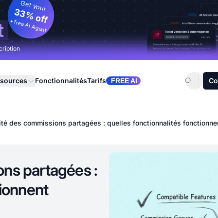
Get your
33% off
+ free AI Agent
t
cription
sources
Fonctionnalités
Tarifs
Co
FREE AI
ité des commissions partagées : quelles fonctionnalités fonctionn
ons partagées :
tionnent