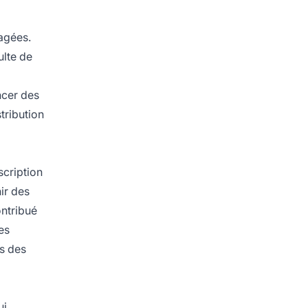
tagées.
ulte de
ncer des
tribution
scription
ir des
ontribué
es
rs des
ui