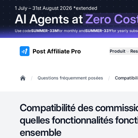
1 July – 31st August 2026 *extended
AI Agents at
Zero Cos
Use code
SUMMER-33M
for monthly and
SUMMER-33Y
for yearly subs
:site.title
Produit
Res
/
/
Questions fréquemment posées
Compatibil
Home
Compatibilité des commissi
quelles fonctionnalités fonc
ensemble