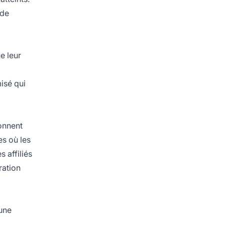
 de
e leur
isé qui
onnent
es où les
 affiliés
ration
 une