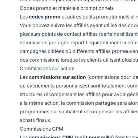
Codes promo et matériels promotionnels
Les
codes promo
et autres outils promotionnels s’
Vous pouvez suivre les affiliés ayant utilisé des cod
plusieurs points de contact affiliés (certains utilisan
commission partagée répartit équitablement la comm
campagnes ciblées où différents affiliés promeuvent
des commissions lorsque les clients utilisent plusi
Commissions sur action
Les
commissions sur action
(commissions pour des 
ou événements personnalisés) sont totalement comp
structures récompensant les affiliés pour avoir génér
à la même action, la commission partagée sera alors
programmes qui souhaitent récompenser les affiliés 
achats finaux.
Commissions CPM
Les
commissions CPM
(coût pour mille)
fonctionn