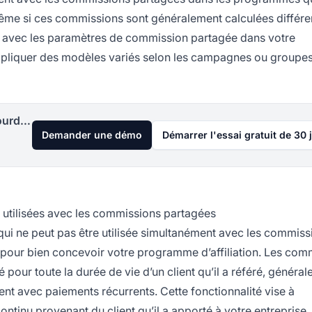
 Même si ces commissions sont généralement calculées diffé
er avec les paramètres de commission partagée dans votre
appliquer des modèles variés selon les campagnes ou groupe
Lancez votre programme d'affiliation aujourd'hui
Demander une démo
Démarrer l'essai gratuit de 30 
 utilisées avec les commissions partagées
 qui ne peut pas être utilisée simultanément avec les commiss
i pour bien concevoir votre programme d’affiliation. Les com
é pour toute la durée de vie d’un client qu’il a référé, généra
ent avec paiements récurrents. Cette fonctionnalité vise à
ontinu provenant du client qu’il a apporté à votre entreprise.