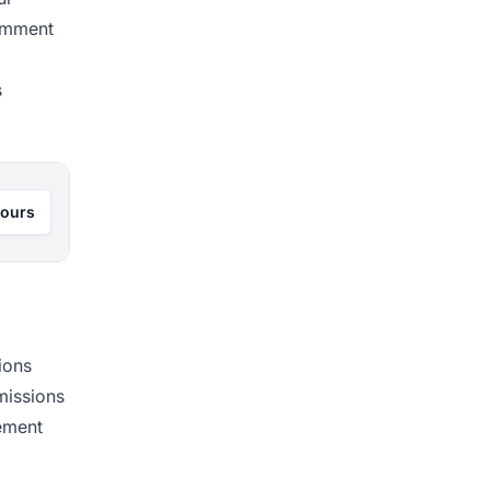
remment
s
jours
ions
missions
lement