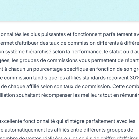
ionnalités les plus puissantes et fonctionnent parfaitement a
rmet d’attribuer des taux de commission différents à différ
n système hiérarchisé selon la performance, le statut ou d’a
ées, les groupes de commissions vous permettent de réparti
ant à chacun un pourcentage spécifique en fonction de son g
e commission tandis que les affiliés standards reçoivent 30%
t de chaque affilié selon son taux de commission. Cette com
iliation souhaitant récompenser les meilleurs tout en rémuné
xcellente fonctionnalité qui s’intègre parfaitement avec les
 automatiquement les affiliés entre différents groupes de
mbre de ventes réalisées ou les seuils de chiffre d’affaires 