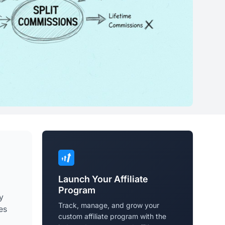
Launch Your Affiliate
Program
y
Track, manage, and grow your
es
custom affiliate program with the