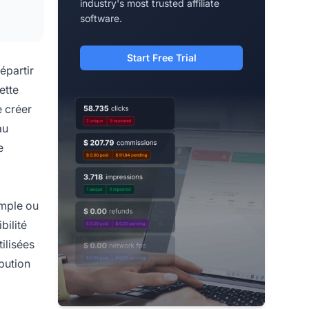
industry's most trusted affiliate
software.
Start Free Trial
épartir
ette
e créer
au
e
imple ou
bilité
ilisées
bution