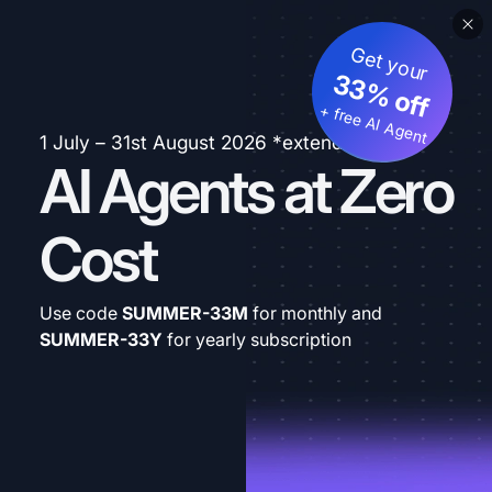
Get your
33% off
+ free AI Agent
1 July – 31st August 2026 *extended
AI Agents at Zero
Cost
Use code
SUMMER-33M
for monthly and
SUMMER-33Y
for yearly subscription