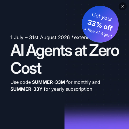
Get your
33% off
+ free AI Agent
1 July – 31st August 2026 *extended
AI Agents at Zero
Cost
Use code
SUMMER-33M
for monthly and
SUMMER-33Y
for yearly subscription