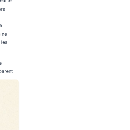
éalité
ers
e
s ne
 les
e
parent