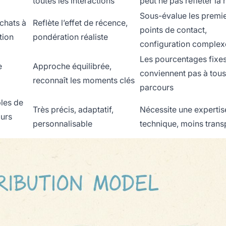
toutes les interactions
peut ne pas refléter la r
Sous-évalue les premi
chats à
Reflète l’effet de récence,
points de contact,
tion
pondération réaliste
configuration complex
Les pourcentages fixe
e
Approche équilibrée,
conviennent pas à tous
reconnaît les moments clés
parcours
les de
Très précis, adaptatif,
Nécessite une expertis
urs
personnalisable
technique, moins trans