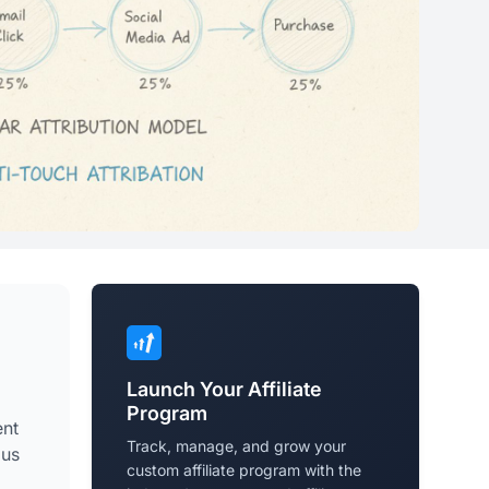
Launch Your Affiliate
Program
ent
Track, manage, and grow your
lus
custom affiliate program with the