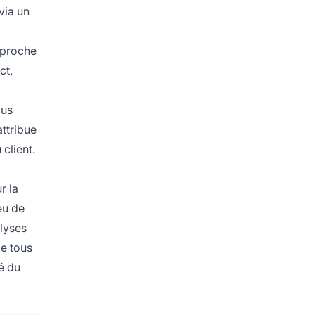
via un
approche
ct,
lus
attribue
client.
r la
eu de
alyses
ge tous
é du