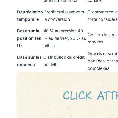
points de contact
canaux
Dépréciation
Crédit croissant vers
E-commerce, a
temporelle
la conversion
forte considéra
Basé sur la
40 % au premier, 40
Cycles de vent
position (en
% au dernier, 20 % au
moyens
U)
milieu
Grands ensemb
Basé sur les
Distribution du crédit
données, parco
données
par ML
complexes