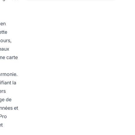
ien
ette
cours,
seaux
une carte
armonie.
fiant la
ers
age de
onnées et
ePro
nt