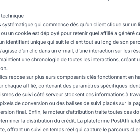
e technique
us systématique qui commence dès qu’un client clique sur un l
i ou un cookie est déployé pour retenir quel affilié a généré c
 identifiant unique qui suit le client tout au long de son par
s’agisse d’un clic dans un e-mail, d’une interaction sur les ré
maintient une chronologie de toutes les interactions, créant 
ion.
s clics repose sur plusieurs composants clés fonctionnant en h
r chaque affilié, contenant des paramètres spécifiques identi
smes de suivi côté serveur stockent ces informations à trav
pixels de conversion ou des balises de suivi placés sur la p
sion final. Enfin, le moteur d’attribution traite toutes ces d
terminer la distribution du crédit. La plateforme PostAffiliat
 offrant un suivi en temps réel qui capture le parcours clie