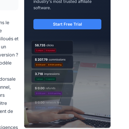
industry's most trusted affiliate
software.
ns le
Start Free Trial
e
lloués et
 un
version ?
modèle
 dorsale
unnel,
urs
être
ment de
exigences