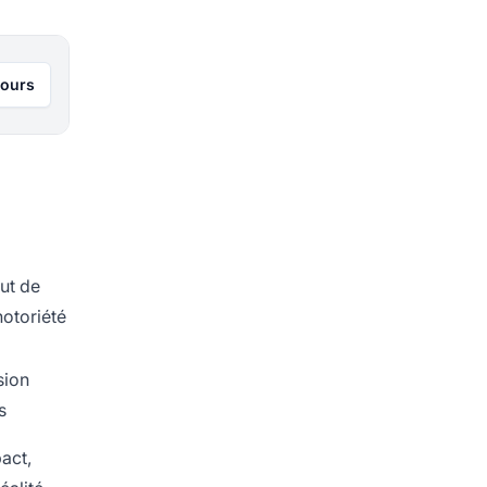
jours
aut de
notoriété
sion
s
pact,