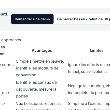
Lancez votre programme d'affiliation aujourd'hui
Demander une démo
Démarrer l'essai gratuit de 30 
es approches
cas
Avantages
Limites
ion
Simple à mettre en œuvre,
 courts,
Ignore les efforts de h
identifie les moteurs de
e
tunnel, sous-évalue la 
conversion
Identifie les canaux de
Néglige le nurturing, vi
découverte, mesure la
arque
incomplète du parcour
portée
ti-
Vue holistique, reconnaît
Simplifie à l’excès l’im