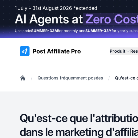
1 July – 31st August 2026 *extended
AI Agents at
Zero Cos
Use code
SUMMER-33M
for monthly and
SUMMER-33Y
for yearly subs
:site.title
Produit
Res
/
/
Questions fréquemment posées
Qu'est-ce q
Home
Qu'est-ce que l'attributio
dans le marketing d'affili