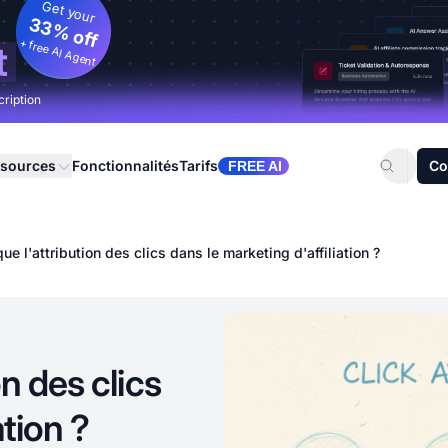
Get your
33% off
+ free AI Agent
t
cription
sources
Fonctionnalités
Tarifs
Co
FREE AI
ue l'attribution des clics dans le marketing d'affiliation ?
n des clics
ation ?