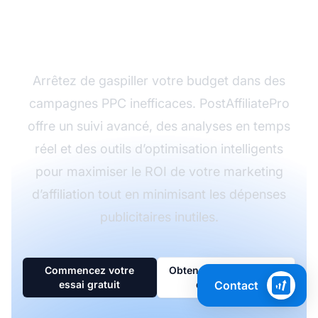
marketing d'affiliation
avec PostAffiliatePro
Arrêtez de gaspiller votre budget dans des
campagnes PPC inefficaces. PostAffiliatePro
offre un suivi avancé, des analyses en temps
réel et des outils d’optimisation intelligents
pour maximiser le ROI de votre marketing
d’affiliation tout en minimisant les dépenses
publicitaires inutiles.
Commencez votre
Obtenez un conseil
Contact
essai gratuit
d'expert