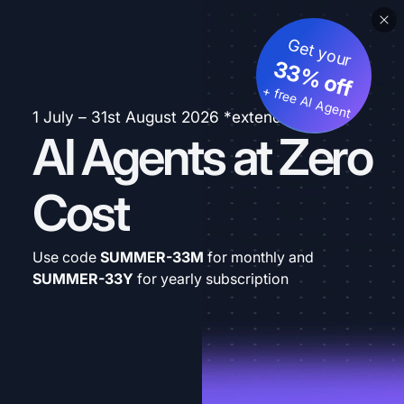
Get your
33% off
+ free AI Agent
1 July – 31st August 2026 *extended
AI Agents at Zero
Cost
Use code
SUMMER-33M
for monthly and
SUMMER-33Y
for yearly subscription