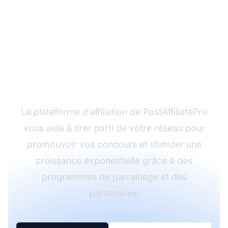
Prêt à amplifier la
portée de votre
concours ?
La plateforme d’affiliation de PostAffiliatePro
vous aide à tirer parti de votre réseau pour
promouvoir vos concours et stimuler une
croissance exponentielle grâce à des
programmes de parrainage et des
partenaires.