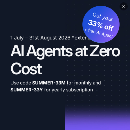
Get your
33% off
+ free AI Agent
1 July – 31st August 2026 *extended
AI Agents at Zero
Cost
Use code
SUMMER-33M
for monthly and
SUMMER-33Y
for yearly subscription