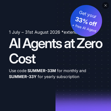
Get your
33% off
+ free AI Agent
1 July – 31st August 2026 *extended
AI Agents at Zero
Cost
Use code
SUMMER-33M
for monthly and
SUMMER-33Y
for yearly subscription