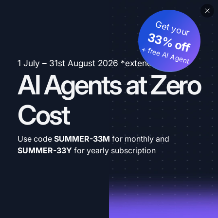
Get your
33% off
+ free AI Agent
1 July – 31st August 2026 *extended
AI Agents at Zero
Cost
Use code
SUMMER-33M
for monthly and
SUMMER-33Y
for yearly subscription