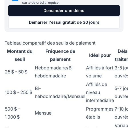
carte de crédit requise.
Demander une démo
Démarrer l'essai gratuit de 30 jours
Tableau comparatif des seuils de paiement
Montant du
Fréquence de
Déla
Idéal pour
seuil
paiement
trait
Hebdomadaire/Bi-
Affiliés à fort
3-5 jo
25 $ - 50 $
hebdomadaire
volume
ouvré
Affiliés de
Bi-
5-7 jo
100 $ - 250 $
niveau
hebdomadaire/Mensuel
ouvré
intermédiaire
500 $ -
Programmes
7-10 j
Mensuel
1 000 $
établis
ouvré
Variab