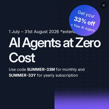
Get your
33% off
+ free AI Agent
1 July – 31st August 2026 *extended
AI Agents at Zero
Cost
Use code
SUMMER-33M
for monthly and
SUMMER-33Y
for yearly subscription