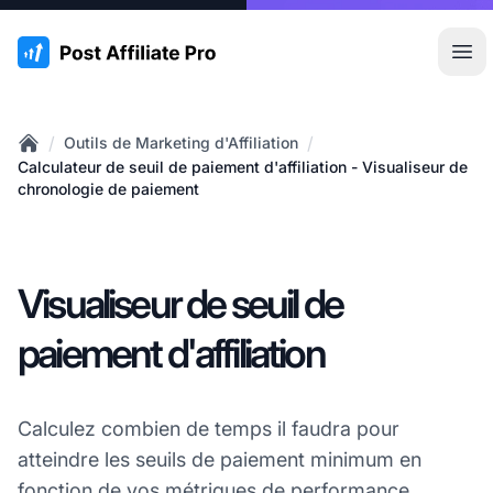
:site.title
Ouvr
/
/
Outils de Marketing d'Affiliation
Home
Calculateur de seuil de paiement d'affiliation - Visualiseur de
chronologie de paiement
Visualiseur de seuil de
paiement d'affiliation
Calculez combien de temps il faudra pour
atteindre les seuils de paiement minimum en
fonction de vos métriques de performance.