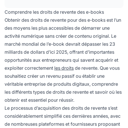
fournisseurs spécialisés, ou en rejoignant des
programmes de revente sur des marketplaces
Comprendre les droits de revente des e-books
numériques comme ClickBank, JVZoo et
Obtenir des droits de revente pour des e-books est l’un
WarriorPlus. Chaque méthode offre différents
des moyens les plus accessibles de démarrer une
niveaux de licence et
de tarification
.
activité numérique sans créer de contenu original. Le
marché mondial de l’e-book devrait dépasser les 23
milliards de dollars d’ici 2025, offrant d’importantes
opportunités aux entrepreneurs qui savent acquérir et
exploiter correctement
les droits
de revente. Que vous
souhaitiez créer un revenu passif ou établir une
véritable entreprise de produits digitaux, comprendre
les différents types de droits de revente et savoir où les
obtenir est essentiel pour réussir.
Le processus d’acquisition des droits de revente s’est
considérablement simplifié ces dernières années, avec
de nombreuses plateformes et fournisseurs proposant