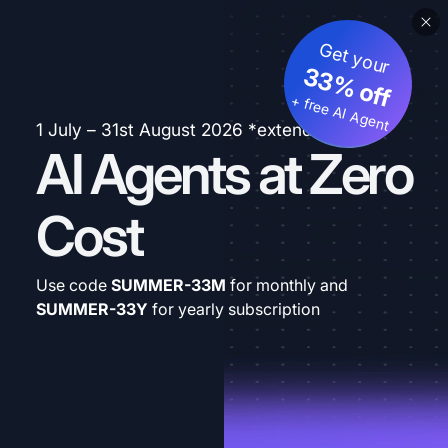
Get your
33% off
+ free AI Agent
1 July – 31st August 2026 *extended
AI Agents at Zero
Cost
Use code
SUMMER-33M
for monthly and
SUMMER-33Y
for yearly subscription