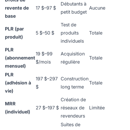
Débutants à
revente de
17 $–97 $
Aucune
petit budget
base
Test de
PLR (par
5 $–50 $
produits
Totale
produit)
individuels
PLR
19 $–99
Acquisition
(abonnement
Totale
$/mois
régulière
mensuel)
PLR
197 $–297
Construction
(adhésion à
Totale
$
long terme
vie)
Création de
MRR
27 $–197 $
réseaux de
Limitée
(individuel)
revendeurs
Suites de