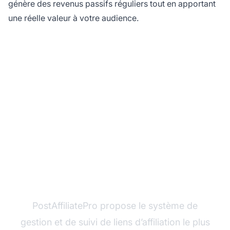
génère des revenus passifs réguliers tout en apportant
une réelle valeur à votre audience.
Prêt à gérer vos liens
d’affiliation de manière
professionnelle ?
PostAffiliatePro propose le système de
gestion et de suivi de liens d’affiliation le plus