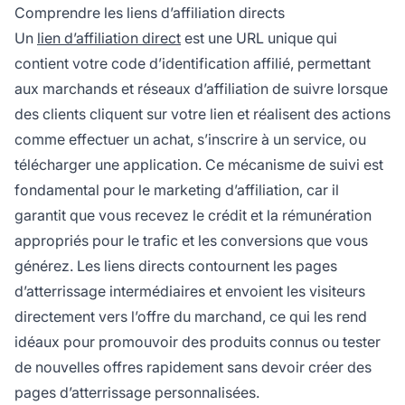
unique contenant votre identifiant affilié. Ce
Comprendre les liens d’affiliation directs
lien vous permet de toucher des commissions
Un
lien d’affiliation direct
est une URL unique qui
lorsque des clients cliquent et réalisent les
contient votre code d’identification affilié, permettant
actions souhaitées.
aux marchands et réseaux d’affiliation de suivre lorsque
des clients cliquent sur votre lien et réalisent des actions
comme effectuer un achat, s’inscrire à un service, ou
télécharger une application. Ce mécanisme de suivi est
fondamental pour le marketing d’affiliation, car il
garantit que vous recevez le crédit et la rémunération
appropriés pour le trafic et les conversions que vous
générez. Les liens directs contournent les pages
d’atterrissage intermédiaires et envoient les visiteurs
directement vers l’offre du marchand, ce qui les rend
idéaux pour promouvoir des produits connus ou tester
de nouvelles offres rapidement sans devoir créer des
pages d’atterrissage personnalisées.