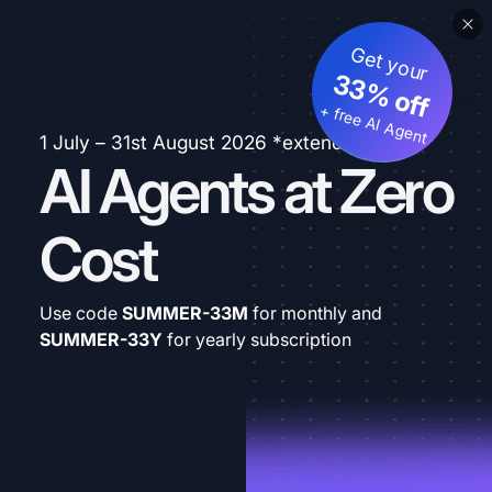
Get your
33% off
+ free AI Agent
1 July – 31st August 2026 *extended
AI Agents at Zero
Cost
Use code
SUMMER-33M
for monthly and
SUMMER-33Y
for yearly subscription