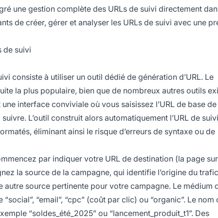
ntégré une gestion complète des URLs de suivi directement dan
nts de créer, gérer et analyser les URLs de suivi avec une pr
 de suivi
vi consiste à utiliser un outil dédié de génération d’URL. Le
uite la plus populaire, bien que de nombreux autres outils exi
une interface conviviale où vous saisissez l’URL de base de
uivre. L’outil construit alors automatiquement l’URL de suiv
atés, éliminant ainsi le risque d’erreurs de syntaxe ou de
ommencez par indiquer votre URL de destination (la page sur
gnez la source de la campagne, qui identifie l’origine du trafi
ute autre source pertinente pour votre campagne. Le médium d
ocial”, “email”, “cpc” (coût par clic) ou “organic”. Le nom 
ar exemple “soldes_été_2025” ou “lancement_produit_t1”. Des