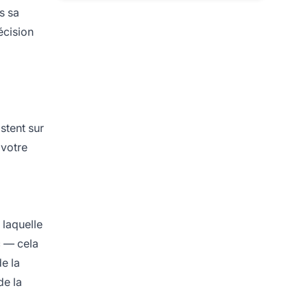
s sa
écision
stent sur
 votre
i
 laquelle
c — cela
e la
de la