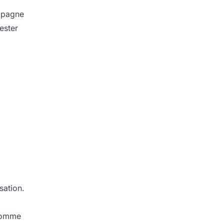
ampagne
ester
sation.
 comme