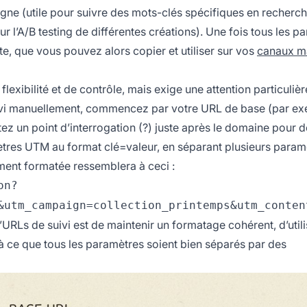
agne (utile pour suivre des mots-clés spécifiques en recherc
 l’A/B testing de différentes créations). Une fois tous les p
te, que vous pouvez alors copier et utiliser sur vos
canaux m
exibilité et de contrôle, mais exige une attention particulièr
uivi manuellement, commencez par votre URL de base (par ex
tez un point d’interrogation (?) juste après le domaine pour d
ètres UTM au format clé=valeur, en séparant plusieurs param
ment formatée ressemblera à ceci :
on?
&utm_campaign=collection_printemps&utm_conten
d’URLs de suivi est de maintenir un formatage cohérent, d’util
r à ce que tous les paramètres soient bien séparés par des