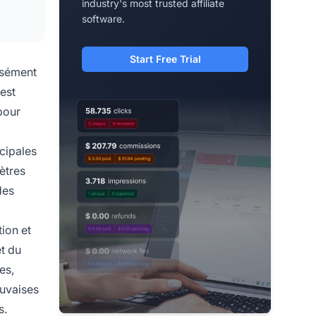
industry's most trusted affiliate
software.
Start Free Trial
isément
 est
pour
cipales
ètres
des
tion et
et du
es,
auvaises
s.