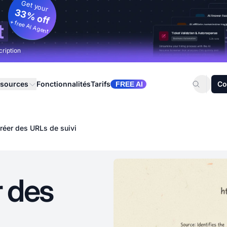
Get your
33% off
+ free AI Agent
t
cription
sources
Fonctionnalités
Tarifs
Co
FREE AI
éer des URLs de suivi
 des