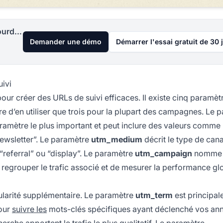
Lancez votre programme d'affiliation aujourd'hui
Demander une démo
Démarrer l'essai gratuit de 30 
ivi
r créer des URLs de suivi efficaces. Il existe cinq paramè
re d’en utiliser que trois pour la plupart des campagnes. Le 
 paramètre le plus important et peut inclure des valeurs comme
newsletter”. Le paramètre
utm_medium
décrit le type de cana
, “referral” ou “display”. Le paramètre
utm_campaign
nomme
e regrouper le trafic associé et de mesurer la performance gl
ularité supplémentaire. Le paramètre
utm_term
est principa
pour
suivre les
mots-clés spécifiques ayant déclenché vos an