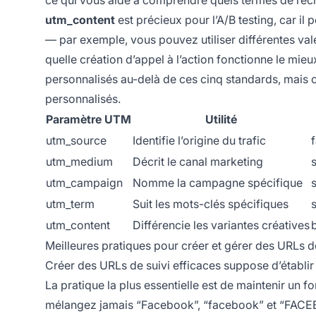
ce qui vous aide à comprendre quels termes de recher
utm_content
est précieux pour l’A/B testing, car i
— par exemple, vous pouvez utiliser différentes val
quelle création d’appel à l’action fonctionne le mi
personnalisés au-delà de ces cinq standards, mais c
personnalisés.
Paramètre UTM
Utilité
utm_source
Identifie l’origine du trafic
utm_medium
Décrit le canal marketing
utm_campaign
Nomme la campagne spécifique
utm_term
Suit les mots-clés spécifiques
utm_content
Différencie les variantes créatives
Meilleures pratiques pour créer et gérer des URLs d
Créer des URLs de suivi efficaces suppose d’établ
La pratique la plus essentielle est de maintenir u
mélangez jamais “Facebook”, “facebook” et “FACEB