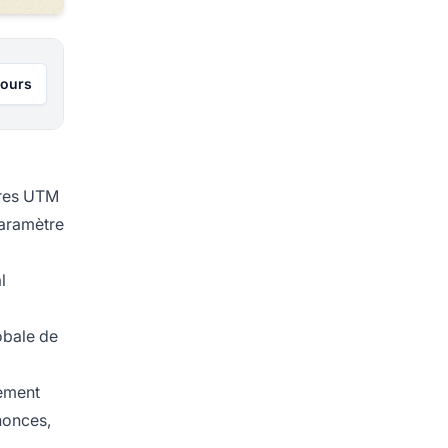
jours
tres UTM
paramètre
l
obale de
lement
nonces,