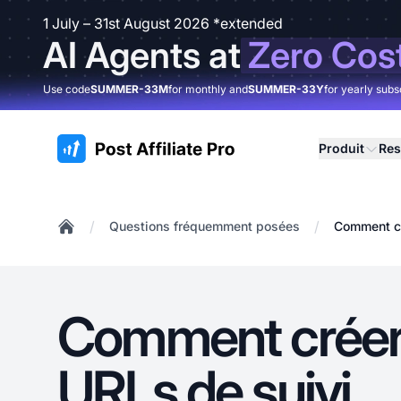
1 July – 31st August 2026 *extended
AI Agents at
Zero Cos
Use code
SUMMER-33M
for monthly and
SUMMER-33Y
for yearly subs
:site.title
Produit
Res
/
/
Questions fréquemment posées
Comment cr
Home
Comment créer
URLs de suivi