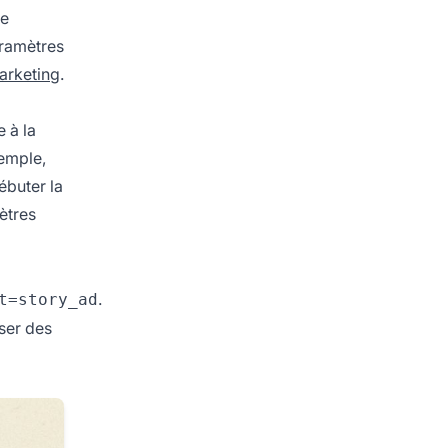
he
aramètres
arketing
.
e à la
emple,
ébuter la
ètres
.
t=story_ad
iser des