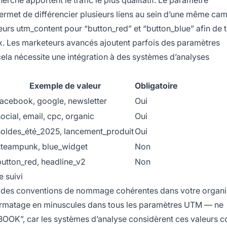
che apportent le trafic le plus qualitatif. Le paramètre
l permet de différencier plusieurs liens au sein d’une même c
eurs utm_content pour “button_red” et “button_blue” afin de t
eux. Les marketeurs avancés ajoutent parfois des paramètres
ela nécessite une intégration à des systèmes d’analyses
Exemple de valeur
Obligatoire
facebook, google, newsletter
Oui
social, email, cpc, organic
Oui
soldes_été_2025, lancement_produit
Oui
steampunk, blue_widget
Non
button_red, headline_v2
Non
e suivi
ir des conventions de nommage cohérentes dans votre organi
n formatage en minuscules dans tous les paramètres UTM — ne
OOK”, car les systèmes d’analyse considèrent ces valeurs