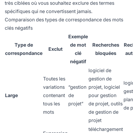
très ciblées où vous souhaitez exclure des termes
spécifiques qui ne convertissent jamais.
Comparaison des types de correspondance des mots
clés négatifs
Exemple
Type de
de mot
Recherches
Rec
Exclut
correspondance
clé
bloquées
aut
négatif
logiciel de
Toutes les
gestion de
logi
variations
“gestion
projet, logiciel
gest
Large
contenant
de
pour gestion
plan
tous les
projet”
de projet, outils
de p
mots
de gestion de
projet
téléchargement