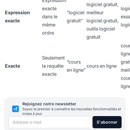
Expression
logiciel gratuit,
exacte
logi
Expression
“logiciel
meilleur
dans le
essa
exacte
gratuit”
logiciel gratuit,
même
logi
outils logiciel
ordre
gratuit
cour
lign
Seulement
“cours
grat
Exacte
la requête
cours en ligne
en ligne”
meil
exacte
cour
lign
Rejoignez notre newsletter
Soyez le premier à connaître les nouvelles fonctionnalités et
mises à jour.
Adresse e-mail
S'abonner