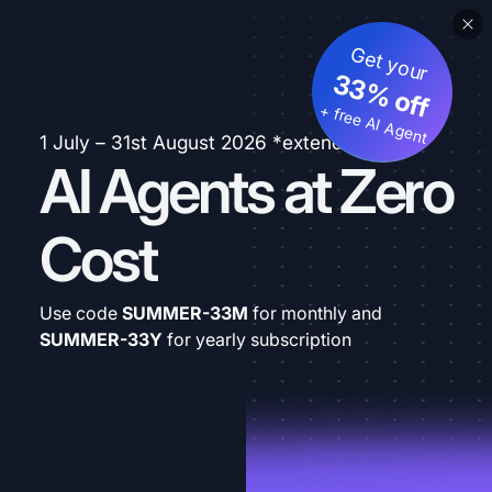
Get your
33% off
+ free AI Agent
1 July – 31st August 2026 *extended
AI Agents at Zero
Cost
Use code
SUMMER-33M
for monthly and
SUMMER-33Y
for yearly subscription