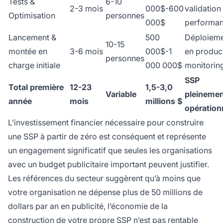
Tests &
6-10
2-3 mois
000$-600
validation
Optimisation
personnes
000$
performa
Lancement &
500
Déploiem
10-15
montée en
3-6 mois
000$-1
en produc
personnes
charge initiale
000 000$
monitorin
SSP
Total première
12-23
1,5-3,0
Variable
pleineme
année
mois
millions $
opération
L’investissement financier nécessaire pour construire
une SSP à partir de zéro est conséquent et représente
un engagement significatif que seules les organisations
avec un budget publicitaire important peuvent justifier.
Les références du secteur suggèrent qu’à moins que
votre organisation ne dépense plus de 50 millions de
dollars par an en publicité, l’économie de la
construction de votre propre SSP n’est pas rentable