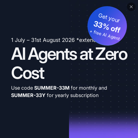
Get your
33% off
+ free AI Agent
1 July – 31st August 2026 *extended
AI Agents at Zero
Cost
Use code
SUMMER-33M
for monthly and
SUMMER-33Y
for yearly subscription