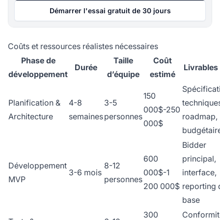
Démarrer l'essai gratuit de 30 jours
Coûts et ressources réalistes nécessaires
Phase de
Taille
Coût
Durée
Livrables
développement
d’équipe
estimé
Spécificat
150
Planification &
4-8
3-5
technique
000$-250
Architecture
semaines
personnes
roadmap, 
000$
budgétair
Bidder
600
principal,
Développement
8-12
3-6 mois
000$-1
interface,
MVP
personnes
200 000$
reporting 
base
300
Conformit