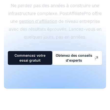
Ne perdez pas des années à construire une
infrastructure complexe. PostAffiliatePro offre
une
gestion d'affiliation
de niveau entreprise
avec des résultats éprouvés. Lancez-vous en
quelques jours, pas en années.
Commencez votre
Obtenez des conseils
essai gratuit
d'experts