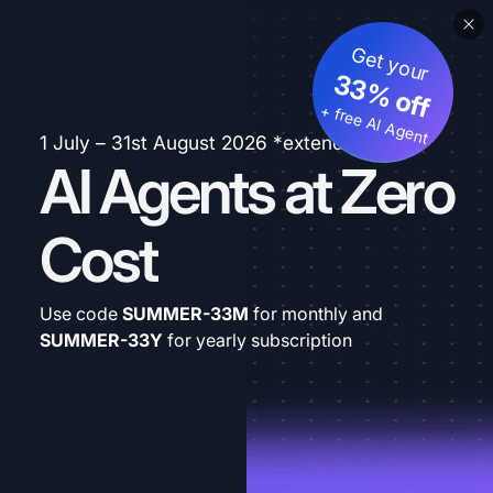
Get your
33% off
+ free AI Agent
1 July – 31st August 2026 *extended
AI Agents at Zero
Cost
Use code
SUMMER-33M
for monthly and
SUMMER-33Y
for yearly subscription