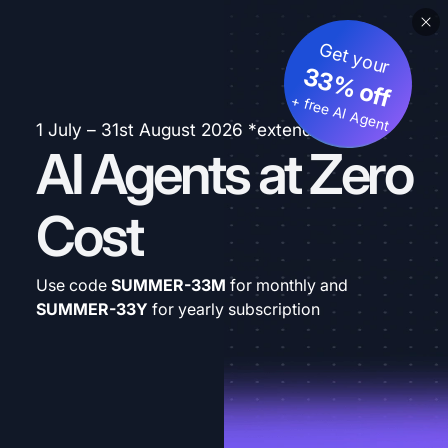
Get your
33% off
+ free AI Agent
1 July – 31st August 2026 *extended
AI Agents at Zero
Cost
Use code
SUMMER-33M
for monthly and
SUMMER-33Y
for yearly subscription