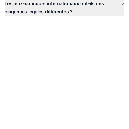
Les jeux-concours internationaux ont-ils des
exigences légales différentes ?
Simplifiez la gestion de
vos jeux-concours
avec PostAffiliatePro