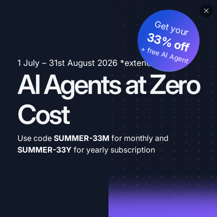
Get your
33% off
+ free AI Agent
1 July – 31st August 2026 *extended
AI Agents at Zero
Cost
Use code
SUMMER-33M
for monthly and
SUMMER-33Y
for yearly subscription